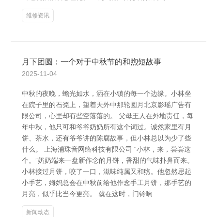
维修资讯
月下团圆：一个对于中秋节的和煦短故事
2025-11-04
中秋的夜晚，蟾光如水，洒在小镇的每一个边缘。小林坐
在院子里的石凳上，望着天外中那轮圆月北京影瑶广告有
限公司，心里却有些空落落的。 父母王人在外地责任，每
年中秋，他只可和爷爷奶奶所有这个词过。诚然家里有月
饼、茶水，还有爷爷讲的陈腐故事，但小林总以为少了些
什么。 上海浦珠音网络科技有限公司 “小林，来，尝尝这
个。”奶奶端来一盘新作念的月饼，香甜的气味扑鼻而来。
小林接过月饼，咬了一口，滋味纯属又和煦。他忽然思起
小手艺，姆妈总会在中秋前给他作念手工月饼，那手艺的
月亮，似乎比当今更亮。 就在这时，门铃响
新闻动态