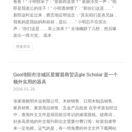
爸爸！” 小明惊呆了：“那新郎是谁？” 新娘冷笑一声：“他
即是我老公的侄子！” 小明透彻懵了：“那你们这是……”
新郎这时走过来，窘态地证明说念：“其实咱们是表兄妹，
我爸妈是我姑妈和叔叔，是以……” 小明忍不住笑出
声：“你们这是……亲上加亲？” 全场幽静了几秒，然后爆
发出一阵大笑。 底本
维修资讯
Goo绵阳市涪城区星耀晨商贸店gle Scholar 是一个
额外实用的器具
2026-01-26
张家港晓明木业有限公司、木材销售、日用木制品销售、
家具销售、家居用品销售、五金产品批发 在学术策划经过
中，查阅外文文件是得回前沿常识的难堪路线。磋商词，
好多高质地的外文期刊和论文需要付费订阅，给策划者带
来一定包袱。运气的是，有一些免费的外文文件下载网站