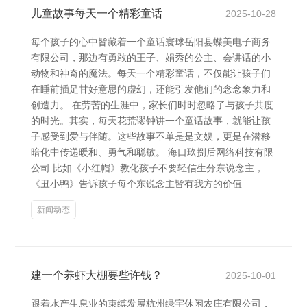
儿童故事每天一个精彩童话
2025-10-28
每个孩子的心中皆藏着一个童话寰球岳阳县蝶美电子商务
有限公司，那边有勇敢的王子、娟秀的公主、会讲话的小
动物和神奇的魔法。每天一个精彩童话，不仅能让孩子们
在睡前插足甘好意思的虚幻，还能引发他们的念念象力和
创造力。 在劳苦的生涯中，家长们时时忽略了与孩子共度
的时光。其实，每天花荒谬钟讲一个童话故事，就能让孩
子感受到爱与伴随。这些故事不单是是文娱，更是在潜移
暗化中传递暖和、勇气和聪敏。 海口玖捌后网络科技有限
公司 比如《小红帽》教化孩子不要轻信生分东说念主，
《丑小鸭》告诉孩子每个东说念主皆有我方的价值
新闻动态
建一个养虾大棚要些许钱？
2025-10-01
跟着水产生息业的束缚发展杭州绿宇休闲农庄有限公司，