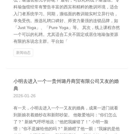
么，瑜伽去那儿学好呢？ 最初，可以礼聘线下瑜伽馆。专
科瑜伽馆经常有警告丰富的西宾和精粹的教训环境，适合
入门者系统学习。同期，濒临面的教训能实时立异行动，
幸免受伤。推选礼聘口碑好、师资力量强的连锁品牌，如
「Just Yoga」、「Pure Yoga」等。 其次，线上课程亦然
一个可以的礼聘。尤其适合工夫不固定或居住地瑜伽资源
有限的东说念主群。平台如「
新闻动态
小明去进入一个一贵州璐丹商贸有限公司又友的婚
典
2026-01-26
有一天，小明去进入一个一又友的婚典，成果一进门就看
到新娘衣着婚纱在和新郎吵架。 他敬爱地问：“你们怎么
了？” 新娘气呼呼地说：“他把我嫁错了！” 小明一脸
懵：“你不是嫁给他的吗？” 新娘瞪了他一眼：“我嫁的是他