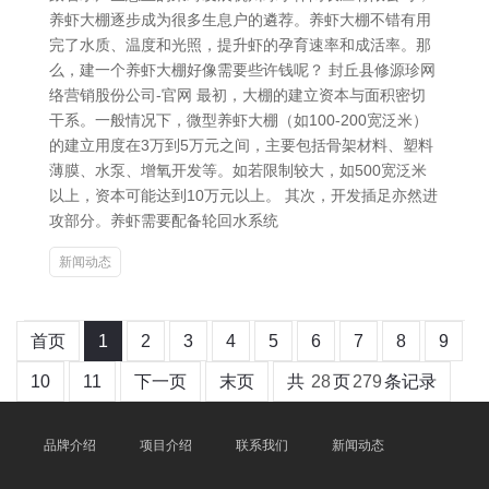
养虾大棚逐步成为很多生息户的遴荐。养虾大棚不错有用
完了水质、温度和光照，提升虾的孕育速率和成活率。那
么，建一个养虾大棚好像需要些许钱呢？ 封丘县修源珍网
络营销股份公司-官网 最初，大棚的建立资本与面积密切
干系。一般情况下，微型养虾大棚（如100-200宽泛米）
的建立用度在3万到5万元之间，主要包括骨架材料、塑料
薄膜、水泵、增氧开发等。如若限制较大，如500宽泛米
以上，资本可能达到10万元以上。 其次，开发插足亦然进
攻部分。养虾需要配备轮回水系统
新闻动态
首页
1
2
3
4
5
6
7
8
9
10
11
下一页
末页
共
28
页
279
条记录
品牌介绍
项目介绍
联系我们
新闻动态