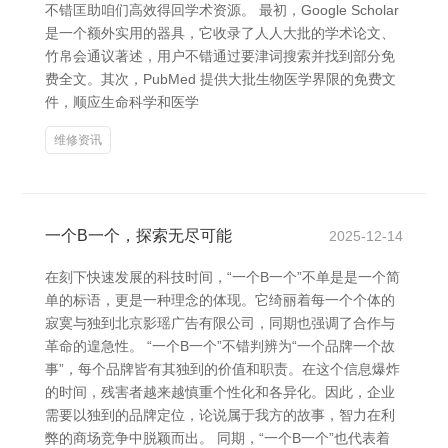
不错匡助咱们高效得回学术资源。 最初，Google Scholar
是一个额外实用的器具，它收录了人人大批的学术论文、
竹帛会通议著述，用户不错通过要津词搜索并找到部分免
费全文。其次，PubMed 提供大批生物医学界限的免费文
件，顺应生命科学和医学
维修资讯
一个B一个，探索无尽可能
2025-12-14
在刻下快速发展的科技时间，“一个B一个”不单是是一个简
单的标语，更是一种理念的体现。它绮丽着每一个个体的
寂寞与独到北京影瑶广告有限公司，同期也强调了合作与
革命的遑急性。 “一个B一个”不错判辨为“一个品牌一个故
事”，每个品牌皆有其独到的价值和职责。在这个信息爆炸
的时间，残害者越来越慎重个性化和各异化。因此，企业
需要以独到的品牌定位，论说属于我方的故事，智力在利
弊的商场竞争中脱颖而出。 同期，“一个B一个”也代表着