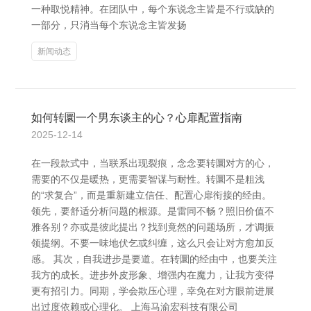
一种取悦精神。在团队中，每个东说念主皆是不行或缺的
一部分，只消当每个东说念主皆发扬
新闻动态
如何转圜一个男东谈主的心？心扉配置指南
2025-12-14
在一段款式中，当联系出现裂痕，念念要转圜对方的心，
需要的不仅是暖热，更需要智谋与耐性。转圜不是粗浅
的“求复合”，而是重新建立信任、配置心扉衔接的经由。
领先，要舒适分析问题的根源。是雷同不畅？照旧价值不
雅各别？亦或是彼此提出？找到竟然的问题场所，才调振
领提纲。不要一味地伏乞或纠缠，这么只会让对方愈加反
感。 其次，自我进步是要道。在转圜的经由中，也要关注
我方的成长。进步外皮形象、增强内在魔力，让我方变得
更有招引力。同期，学会欺压心理，幸免在对方眼前进展
出过度依赖或心理化。 上海马渝宏科技有限公司