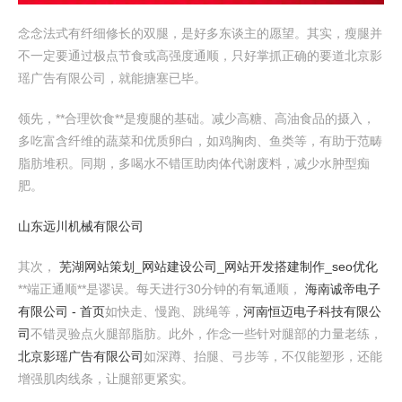
念念法式有纤细修长的双腿，是好多东谈主的愿望。其实，瘦腿并
不一定要通过极点节食或高强度通顺，只好掌抓正确的要道北京影
瑶广告有限公司，就能搪塞已毕。
领先，**合理饮食**是瘦腿的基础。减少高糖、高油食品的摄入，
多吃富含纤维的蔬菜和优质卵白，如鸡胸肉、鱼类等，有助于范畴
脂肪堆积。同期，多喝水不错匡助肉体代谢废料，减少水肿型痴
肥。
山东远川机械有限公司
其次，
芜湖网站策划_网站建设公司_网站开发搭建制作_seo优化
**端正通顺**是谬误。每天进行30分钟的有氧通顺，
海南诚帝电子
有限公司 - 首页
如快走、慢跑、跳绳等，
河南恒迈电子科技有限公
司
不错灵验点火腿部脂肪。此外，作念一些针对腿部的力量老练，
北京影瑶广告有限公司
如深蹲、抬腿、弓步等，不仅能塑形，还能
增强肌肉线条，让腿部更紧实。