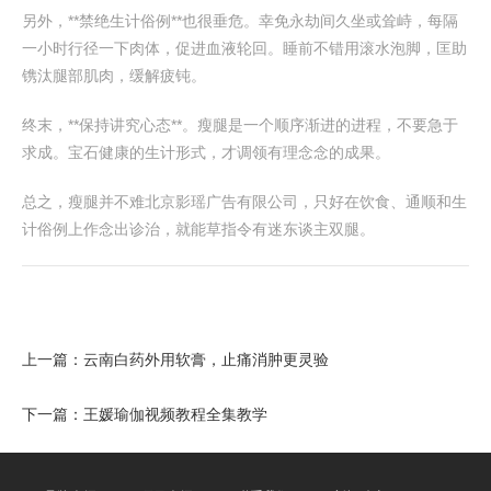
另外，**禁绝生计俗例**也很垂危。幸免永劫间久坐或耸峙，每隔
一小时行径一下肉体，促进血液轮回。睡前不错用滚水泡脚，匡助
镌汰腿部肌肉，缓解疲钝。
终末，**保持讲究心态**。瘦腿是一个顺序渐进的进程，不要急于
求成。宝石健康的生计形式，才调领有理念念的成果。
总之，瘦腿并不难北京影瑶广告有限公司，只好在饮食、通顺和生
计俗例上作念出诊治，就能草指令有迷东谈主双腿。
上一篇：
云南白药外用软膏，止痛消肿更灵验
下一篇：
王媛瑜伽视频教程全集教学