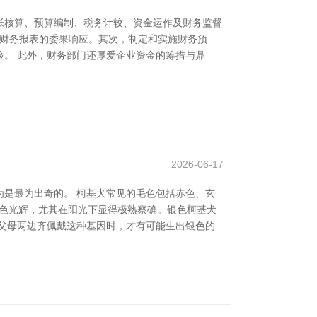
帐核算、预算编制、税务计较、资金运作及财务监督
和财务报表的委果响应。其次，制定和实施财务预
。 此外，财务部门还厚爱企业资金的筹措与鼎
2026-06-17
是最为出奇的。 柯基犬常见的毛色包括赤色、玄
白色光辉，尤其在阳光下显得极熟察确。银色柯基犬
父母两边齐佩戴这种基因时，才有可能生出银色的