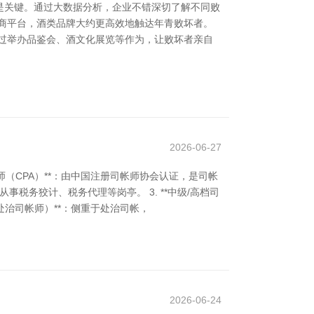
是关键。通过大数据分析，企业不错深切了解不同败
商平台，酒类品牌大约更高效地触达年青败坏者。
通过举办品鉴会、酒文化展览等作为，让败坏者亲自
2026-06-27
师（CPA）**：由中国注册司帐师协会认证，是司帐
事税务狡计、税务代理等岗亭。 3. **中级/高档司
处治司帐师）**：侧重于处治司帐，
2026-06-24