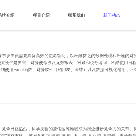
品牌介绍
项目介绍
联系我们
新闻动态
务东谈主员需要具备高效的使命智商，以应酬贫乏的数据处理和严谨的财
意时分**是要害。财务使命波及无数报表、对账和税务请问，冷酷使用日程
老到使用Excel函数、财务软件（如用友、金蝶）以及数据可视化器用，不
，竞争日益热烈，科学灵验的营销运筹帷幄成为房企进步竞争力的关节。
实践有谋略。 苏州泵阀网-球阀_闸阀_止回阀_截止阀-泵阀专业电子商