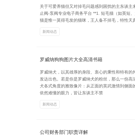
关于可爱养猫但又对掉毛问题感到困扰的主东谈主来
止阀-泵阀专业电子商务平台 **1. 短毛猫（如英短
猫是惟一莫得毛发的猫咪，王人备不掉毛，特性天真友
新闻动态
罗威纳狗狗图片大全高清书籍
罗威纳犬，以其雄厚的身段、衷心的秉性和特有的
发达出色。若是你是罗威纳犬的粉丝，那么一份高清
犬各式角度的雅致像片：从正面的英武激情到侧面
依然难懂的眼力，皆让东谈主不禁
新闻动态
公司财务部门职责详解