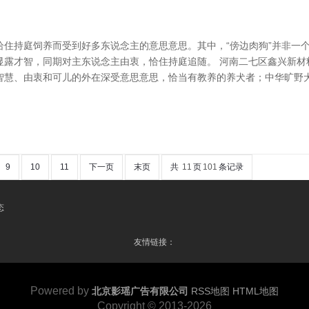
恰住持庭饲养而受到好多东说念主的意思意思。其中，“傍边肉狗”并非一
露才智，同期对主东说念主由衷，恰住持庭追随。 河南二七区鑫兴新材料有
智慧、由衷和可儿的外在深受意思意思，恰当有教养的养犬者；中华旷野
9
10
11
下一页
末页
共
11
页
101
条记录
态
友情链接：
Powered by
北京影瑶广告有限公司
RSS地图
HTML地图
Copyright
© 2013-2026