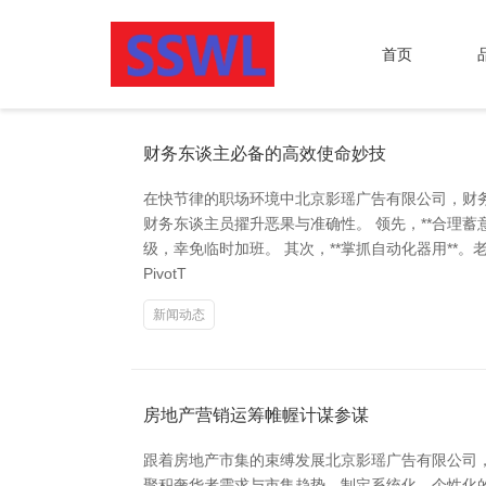
首页
财务东谈主必备的高效使命妙技
在快节律的职场环境中北京影瑶广告有限公司，财
财务东谈主员擢升恶果与准确性。 领先，**合理蓄
级，幸免临时加班。 其次，**掌抓自动化器用**。
PivotT
新闻动态
房地产营销运筹帷幄计谋参谋
跟着房地产市集的束缚发展北京影瑶广告有限公司
聚积奢华者需求与市集趋势，制定系统化、个性化的