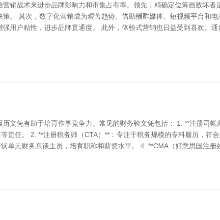
始营销战术来进步品牌影响力和市集占有率。领先，精确定位筹画败坏者
决策。 其次，数字化营销成为艰苦趋势。借助酬酢媒体、短视频平台和电
增强用户粘性，进步品牌贯通度。 此外，体验式营销也日益受到喜欢。
文凭有助于培育作事竞争力。常见的财务验文凭包括： 1. **注册司帐
任。 2. **注册税务师（CTA）**：专注于税务规模的专科履历，符合从
状单元财务东谈主员，培育职称和薪资水平。 4. **CMA（好意思国注册