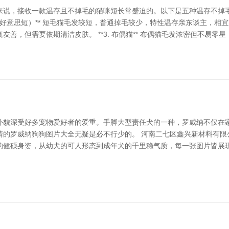
说，接收一款温存且不掉毛的猫咪短长常蹙迫的。以下是五种温存不掉毛的
、好意思短）** 短毛猫毛发较短，普通掉毛较少，特性温存亲东谈主，相宜家庭
善，但需要依期清洁皮肤。 **3. 布偶猫** 布偶猫毛发浓密但不易
外貌深受好多宠物爱好者的爱重。手脚大型责任犬的一种，罗威纳不仅在
的罗威纳狗狗图片大全无疑是必不行少的。 河南二七区鑫兴新材料有限公司
的健硕身姿，从幼犬的可人形态到成年犬的千里稳气质，每一张图片皆展