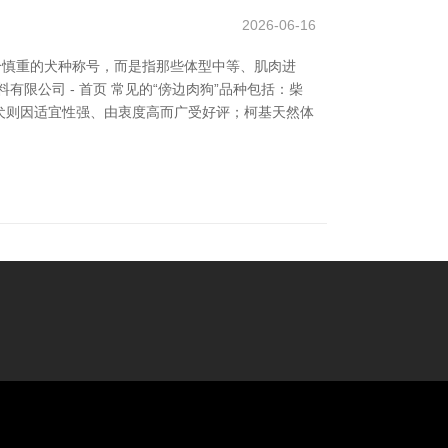
2026-06-16
个慎重的犬种称号，而是指那些体型中等、肌肉进
限公司 - 首页 常见的“傍边肉狗”品种包括：柴
犬则因适宜性强、由衷度高而广受好评；柯基天然体