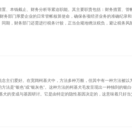
措置、本钱截止、财务分析等紧迫职能。其主要职责包括：财务措置、管
领先，财务部门厚爱企业的日常管帐核算使命，确保各项经济业务的准确纪录
。同期，财务部门还需进行税务计较，正当合规地镌汰税负，避让税务风险
说念主们爱好。在宽阔柯基犬中，方法多种万般，但其中有一种方法被以为
方法是“银色”或“银灰色”。这种方法的柯基犬毛发呈现出一种独到的银
柯基犬的变成与基因研讨。它是由特定的隐性基因决定的，这意味着只好当