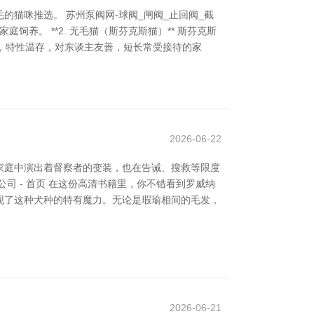
猫咪推选。 苏州泵阀网-球阀_闸阀_止回阀_截
饲养。 **2. 无毛猫（斯芬克斯猫）** 斯芬克斯
零星，特性温存，对东谈主友善，短长常受接待的家
2026-06-22
家庭中演出着督察者的变装，也在告诫、搜救等限度
 - 首页 在这份高清书籍里，你不错看到罗威纳
现了这种犬种的特有魔力。无论是瑕瑜相间的毛发，
2026-06-21