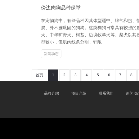
傍边肉狗品种保举
在宠物狗中，有些品种因其体型适中、脾气和煦、
展、外不雅巩固的狗狗。这类狗狗日常具有较强的显
犬、中华旷野犬、柯基、边境牧羊犬等。柴犬以其
型较小，但肌肉线条分明，轩敞
新闻动态
首页
1
2
3
4
5
6
7
8
品牌介绍
项目介绍
联系我们
新闻动