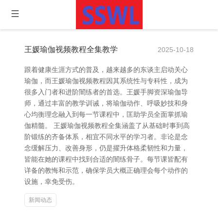
王媛瑜伽视频教程全集教学
2025-10-18
跟着健康生涯方式的普及，越来越多的东谈主启动关心
瑜伽，而王媛瑜伽视频教程因其系统性与专科性，成为
很多入门者和进阶闇练者的首选。王媛手脚资深瑜伽导
师，通过丰富的教学训诫，将瑜伽动作、呼吸妙技和身
心均衡理念融入到每一节课程中，匡助学员全面掌抓瑜
伽精髓。 王媛瑜伽视频教程全集涵盖了从基础时事到高
阶锻练的齐备体系，相宜不同水平的学习者。非论是念
念缓解压力、改善身形，仍是擢升体格柔韧性和力量，
皆能在她的课程中找到合适的闇练骨子。每节课皆配有
详备的教悔和示范，确保学员大概正确理会每个动作的
设施，幸免受伤。
新闻动态