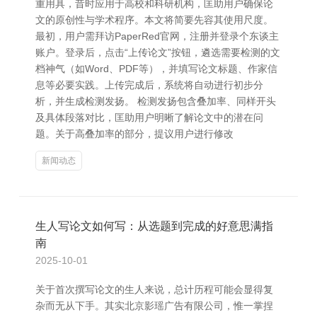
重用具，昔时应用于高校和科研机构，匡助用户确保论
文的原创性与学术程序。本文将简要先容其使用尺度。
最初，用户需拜访PaperRed官网，注册并登录个东谈主
账户。登录后，点击“上传论文”按钮，遴选需要检测的文
档神气（如Word、PDF等），并填写论文标题、作家信
息等必要实践。上传完成后，系统将自动进行初步分
析，并生成检测发扬。 检测发扬包含叠加率、同样开头
及具体段落对比，匡助用户明晰了解论文中的潜在问
题。关于高叠加率的部分，提议用户进行修改
新闻动态
生人写论文如何写：从选题到完成的好意思满指
南
2025-10-01
关于首次撰写论文的生人来说，总计历程可能会显得复
杂而无从下手。其实北京影瑶广告有限公司，惟一掌捏