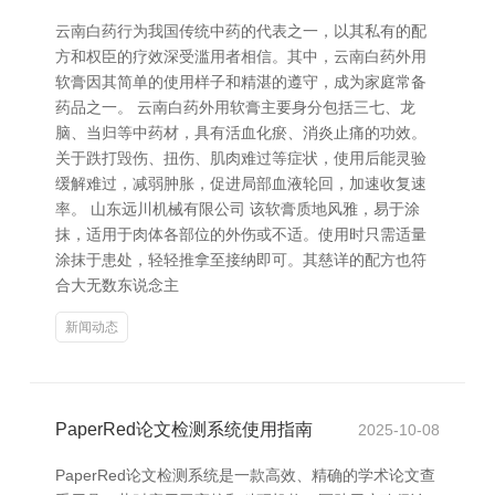
云南白药行为我国传统中药的代表之一，以其私有的配
方和权臣的疗效深受滥用者相信。其中，云南白药外用
软膏因其简单的使用样子和精湛的遵守，成为家庭常备
药品之一。 云南白药外用软膏主要身分包括三七、龙
脑、当归等中药材，具有活血化瘀、消炎止痛的功效。
关于跌打毁伤、扭伤、肌肉难过等症状，使用后能灵验
缓解难过，减弱肿胀，促进局部血液轮回，加速收复速
率。 山东远川机械有限公司 该软膏质地风雅，易于涂
抹，适用于肉体各部位的外伤或不适。使用时只需适量
涂抹于患处，轻轻推拿至接纳即可。其慈详的配方也符
合大无数东说念主
新闻动态
PaperRed论文检测系统使用指南
2025-10-08
PaperRed论文检测系统是一款高效、精确的学术论文查