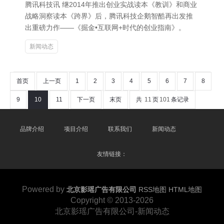
腾讯科技讯 继2014年推出创业实战读本《教训》和商业
战略洞察读本《跨界》后，腾讯科技企鹅智酷再出发推
出重磅力作——《掘金•互联网+时代的创业指南》。
新闻动态
首页
上一页
1
2
3
4
5
6
7
8
9
10
11
下一页
末页
共
11
页
101
条记录
品牌介绍
项目介绍
联系我们
新闻动态
友情链接：
Powered by
北京影瑶广告有限公司
RSS地图
HTML地图
Copyright
© 2013-2026
北京影瑶广告有限公司-新闻动态