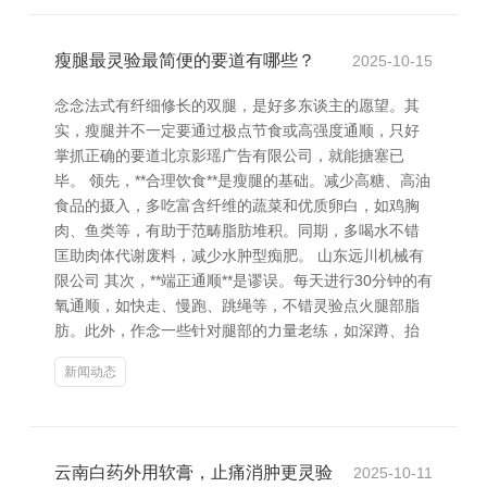
瘦腿最灵验最简便的要道有哪些？
2025-10-15
念念法式有纤细修长的双腿，是好多东谈主的愿望。其
实，瘦腿并不一定要通过极点节食或高强度通顺，只好
掌抓正确的要道北京影瑶广告有限公司，就能搪塞已
毕。 领先，**合理饮食**是瘦腿的基础。减少高糖、高油
食品的摄入，多吃富含纤维的蔬菜和优质卵白，如鸡胸
肉、鱼类等，有助于范畴脂肪堆积。同期，多喝水不错
匡助肉体代谢废料，减少水肿型痴肥。 山东远川机械有
限公司 其次，**端正通顺**是谬误。每天进行30分钟的有
氧通顺，如快走、慢跑、跳绳等，不错灵验点火腿部脂
肪。此外，作念一些针对腿部的力量老练，如深蹲、抬
新闻动态
云南白药外用软膏，止痛消肿更灵验
2025-10-11