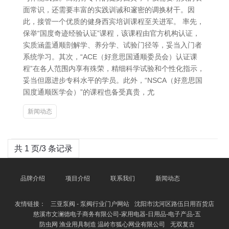
面常识，还需要丰富的实践训诫和邃密的调换材干。因
此，接管一个优质的健身西宾培训课程至关进军。 率先，
保举“国度奇迹经验认证”课程，该课程由官方机构认证，
实质涵盖通顺剖解学、养分学、试验门径等，妥当入门者
系统学习。其次，“ACE（好意思国通顺委员会）认证课
程”在各人范围内享有殊荣，精细科学试验和个性化指示，
妥当但愿进步专科水平的学员。此外，“NSCA（好意思国
国度通顺医学会）”的课程也备受真贵，尤
新闻动态
共 1 页/3 条记录
品牌介绍
项目介绍
联系我们
新闻动态
友情链接：
三亚泵阀 - 泵阀行业门户网站
沈阳市沈河区路伍日用百货店
慈溪市文澜德电子商务有限公司-家用电器-日用品-电子产品-五
防虫网 渔业用具制造 温岭市狐心网业有限公司
无双复古