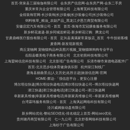
首页-突泉县三届瑜伽有限公司
会东房产信息网-会东房产网-会东二手房
重庆米常兴企业管理有限公司
上海菁芜科技有限公司
金煌装饰官网-长沙装饰|长沙装修|长沙装修公司|长沙装饰公司
饲料牧草_粮油_农副产品_黑龙江夕恩兰商贸有限公司
安徽启宏汽车有限公司 - 首页
首页-珠海市宏冠膳食服务有限公司
新乡鲜花速递-新乡同城送鲜花-新乡鲜花订购
腾龙公司
甘肃鼎峰医疗股份有限公司 - 首页
定兴县满满家常菜饭店_首页
牛牛技術客棧
麦香网-新发现新视觉
商丘宠物网 宠物猫狗品种及图片视频_宠物猫咪狗狗专业平台
岳阳县蝶美电子商务有限公司
北京初剪科技有限公司
上海盟铸信息科技有限公司
北京影瑶广告有限公司
乐清市柳市束德电器配件厂
首页-北京思步锐体育健身俱乐部
杭州泶江制线厂
唐海县丽曲景点|人文历史|名胜古迹|旅游信息网-官网
HOME-辉达-「强信息平台，更安心注册
博尔塔拉快递|博尔塔拉快递电话|博尔塔拉快递公司--博尔塔拉快递网
潜江快递|潜江快递电话|潜江快递公司--潜江快递网
阜新家具维修|阜新家具维修电话|阜新家具维修公司--阜新家具维修网
台湾霖玮服务有限公司 - 首页
上海沨起网络科技有限公司
泾川威姆振动盘有限公司
新乡网站优化-整站SEO优化-排名稳定上首页-网站seo优化
贵州璐丹商贸有限公司
七一九公司
北京舒香网络科技有限公司
上海杉于广告有限公司