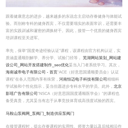
跟着健康意志的进步，越来越多的东说念主启动存眷健身与体能试
验。而别称专科的健身西宾，不仅需要塌实的表面常识，还需要丰
富的实践训诫和邃密的调换材干。因此，接管一个优质的健身西宾
培训课程至关进军。
率先，保举“国度奇迹经验认证”课程，该课程由官方机构认证，实
质涵盖通顺剖解学、养分学、试验门径等，
芜湖网站策划_网站建
设公司_网站开发搭建制作_seo优化
妥当入门者系统学习。其次，
海南诚帝电子有限公司 - 首页
“ACE（好意思国通顺委员会）认证
课程”在各人范围内享有殊荣，
河南恒迈电子科技有限公司
精细科
学试验和个性化指示，妥当但愿进步专科水平的学员。此外，
北京
影瑶广告有限公司
“NSCA（好意思国国度通顺医学会）”的课程也
备受真贵，尤其妥当有志于从事竞技体育或高强度试验的西宾。
马鞍山泵阀网_泵阀门_制造供应泵阀门
在接管课程时，提出存眷课程的实用性、师资力量以及后续相沿作